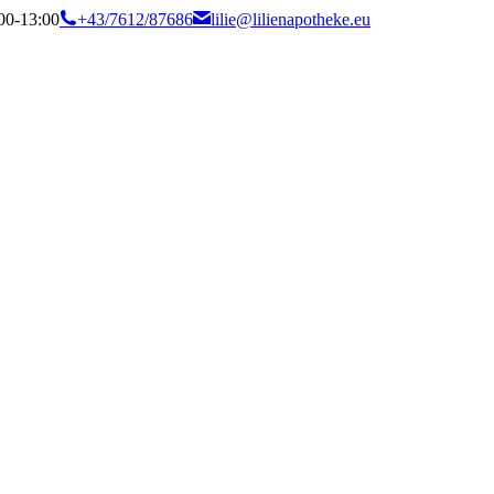
:00-13:00
+43/7612/87686
lilie@lilienapotheke.eu