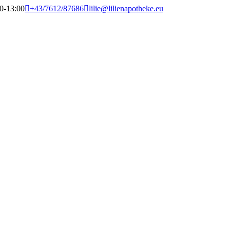
00-13:00
+43/7612/87686
lilie@lilienapotheke.eu