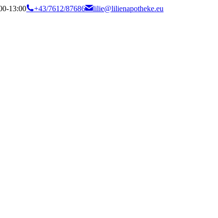
:00-13:00
+43/7612/87686
lilie@lilienapotheke.eu