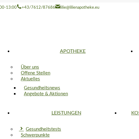
8:00-13:00
+43/7612/87686
lilie@lilienapotheke.eu
APOTHEKE
Über uns
Offene Stellen
Aktuelles
Gesundheitsnews
Angebote & Aktionen
LEISTUNGEN
KO
Gesundheitstests
Schwerpunkte