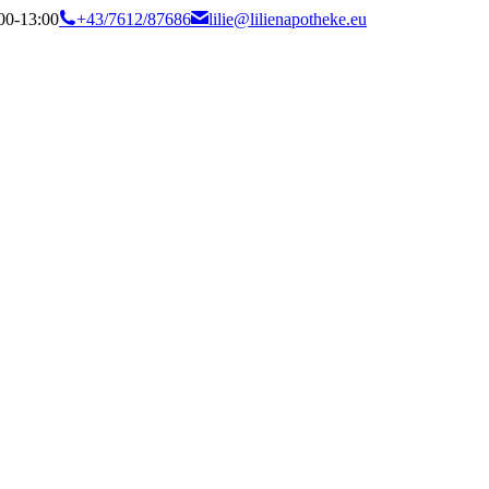
:00-13:00
+43/7612/87686
lilie@lilienapotheke.eu