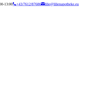
:00-13:00
+43/7612/87686
lilie@lilienapotheke.eu