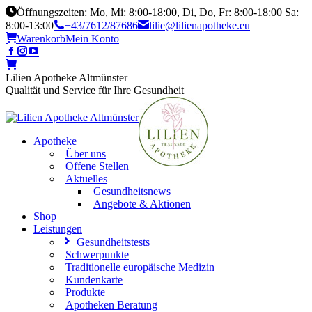
Öffnungszeiten: Mo, Mi: 8:00-18:00, Di, Do, Fr: 8:00-18:00 Sa:
8:00-13:00
+43/7612/87686
lilie@lilienapotheke.eu
Warenkorb
Mein Konto
Lilien Apotheke Altmünster
Qualität und Service für Ihre Gesundheit
Apotheke
Über uns
Offene Stellen
Aktuelles
Gesundheitsnews
Angebote & Aktionen
Shop
Leistungen
Gesundheitstests
Schwerpunkte
Traditionelle europäische Medizin
Kundenkarte
Produkte
Apotheken Beratung