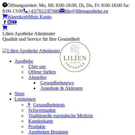
Öffnungszeiten: Mo, Mi: 8:00-18:00, Di, Do, Fr: 8:00-18:00 Sa:
8:00-13:00
+43/7612/87686
lilie@lilienapotheke.eu
Warenkorb
Mein Konto
Lilien Apotheke Altmünster
Qualität und Service für Ihre Gesundheit
Apotheke
Über uns
Offene Stellen
Aktuelles
Gesundheitsnews
Angebote & Aktionen
Shop
Leistungen
Gesundheitstests
Schwerpunkte
Traditionelle europäische Medizin
Kundenkarte
Produkte
Apotheken Beratung