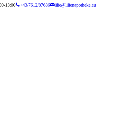
:00-13:00
+43/7612/87686
lilie@lilienapotheke.eu