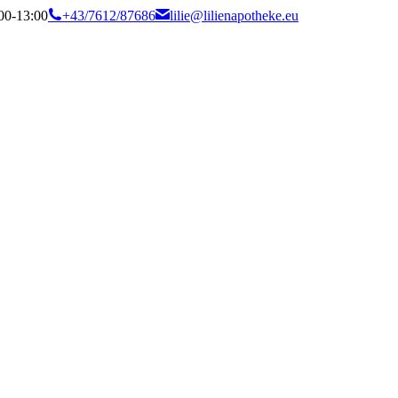
:00-13:00
+43/7612/87686
lilie@lilienapotheke.eu