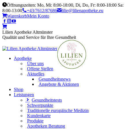
Öffnungszeiten: Mo, Mi: 8:00-18:00, Di, Do, Fr: 8:00-18:00 Sa:
8:00-13:00
+43/7612/87686
lilie@lilienapotheke.eu
Warenkorb
Mein Konto
Lilien Apotheke Altmünster
Qualität und Service für Ihre Gesundheit
Apotheke
Über uns
Offene Stellen
Aktuelles
Gesundheitsnews
Angebote & Aktionen
Shop
Leistungen
Gesundheitstests
Schwerpunkte
Traditionelle europäische Medizin
Kundenkarte
Produkte
Apotheken Beratung