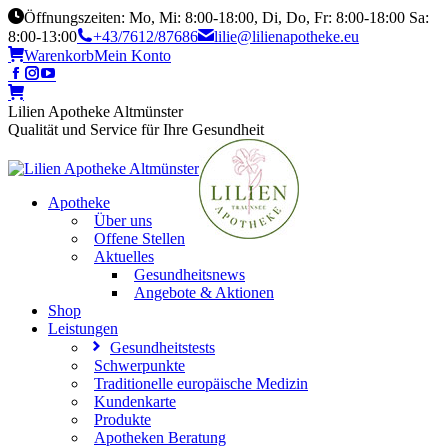
Öffnungszeiten: Mo, Mi: 8:00-18:00, Di, Do, Fr: 8:00-18:00 Sa:
8:00-13:00
+43/7612/87686
lilie@lilienapotheke.eu
Warenkorb
Mein Konto
Lilien Apotheke Altmünster
Qualität und Service für Ihre Gesundheit
Apotheke
Über uns
Offene Stellen
Aktuelles
Gesundheitsnews
Angebote & Aktionen
Shop
Leistungen
Gesundheitstests
Schwerpunkte
Traditionelle europäische Medizin
Kundenkarte
Produkte
Apotheken Beratung