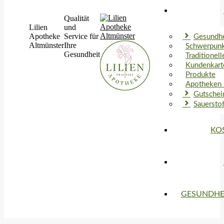
Qualität
Lilien
und
Apotheke
Service für
Gesundhe
Altmünster
Ihre
Schwerpun
Gesundheit
Traditionel
Kundenkart
Produkte
Apotheken 
Gutschei
Sauerstof
KO
GESUNDHE