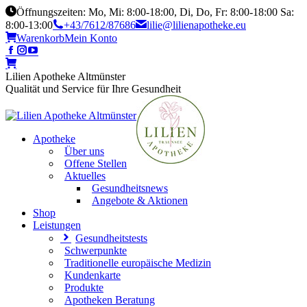
Öffnungszeiten: Mo, Mi: 8:00-18:00, Di, Do, Fr: 8:00-18:00 Sa:
8:00-13:00
+43/7612/87686
lilie@lilienapotheke.eu
Warenkorb
Mein Konto
Lilien Apotheke Altmünster
Qualität und Service für Ihre Gesundheit
Apotheke
Über uns
Offene Stellen
Aktuelles
Gesundheitsnews
Angebote & Aktionen
Shop
Leistungen
Gesundheitstests
Schwerpunkte
Traditionelle europäische Medizin
Kundenkarte
Produkte
Apotheken Beratung