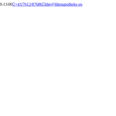
00-13:00
+43/7612/87686
lilie@lilienapotheke.eu