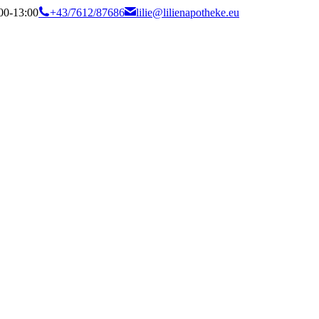
:00-13:00
+43/7612/87686
lilie@lilienapotheke.eu