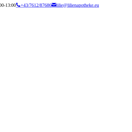
:00-13:00
+43/7612/87686
lilie@lilienapotheke.eu