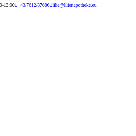
00-13:00
+43/7612/87686
lilie@lilienapotheke.eu