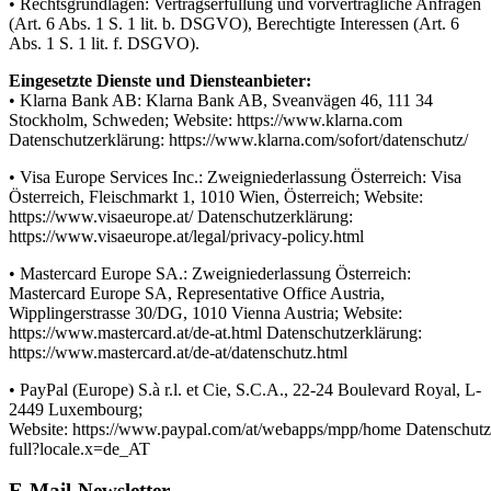
• Rechtsgrundlagen: Vertragserfüllung und vorvertragliche Anfragen
(Art. 6 Abs. 1 S. 1 lit. b. DSGVO), Berechtigte Interessen (Art. 6
Abs. 1 S. 1 lit. f. DSGVO).
Eingesetzte Dienste und Diensteanbieter:
• Klarna Bank AB: Klarna Bank AB, Sveanvägen 46, 111 34
Stockholm, Schweden; Website: https://www.klarna.com
Datenschutzerklärung: https://www.klarna.com/sofort/datenschutz/
• Visa Europe Services Inc.: Zweigniederlassung Österreich: Visa
Österreich, Fleischmarkt 1, 1010 Wien, Österreich; Website:
https://www.visaeurope.at/ Datenschutzerklärung:
https://www.visaeurope.at/legal/privacy-policy.html
• Mastercard Europe SA.: Zweigniederlassung Österreich:
Mastercard Europe SA, Representative Office Austria,
Wipplingerstrasse 30/DG, 1010 Vienna Austria; Website:
https://www.mastercard.at/de-at.html Datenschutzerklärung:
https://www.mastercard.at/de-at/datenschutz.html
• PayPal (Europe) S.à r.l. et Cie, S.C.A., 22-24 Boulevard Royal, L-
2449 Luxembourg;
Website: https://www.paypal.com/at/webapps/mpp/home Datenschutze
full?locale.x=de_AT
E-Mail-Newsletter