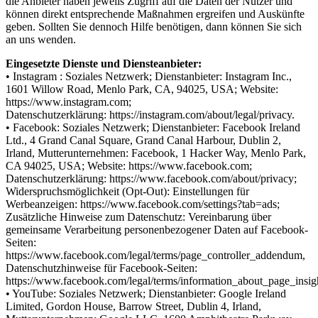
die Anbieter haben jeweils Zugriff auf die Daten der Nutzer und
können direkt entsprechende Maßnahmen ergreifen und Auskünfte
geben. Sollten Sie dennoch Hilfe benötigen, dann können Sie sich
an uns wenden.
Eingesetzte Dienste und Diensteanbieter:
• Instagram : Soziales Netzwerk; Dienstanbieter: Instagram Inc.,
1601 Willow Road, Menlo Park, CA, 94025, USA; Website:
https://www.instagram.com;
Datenschutzerklärung: https://instagram.com/about/legal/privacy.
• Facebook: Soziales Netzwerk; Dienstanbieter: Facebook Ireland
Ltd., 4 Grand Canal Square, Grand Canal Harbour, Dublin 2,
Irland, Mutterunternehmen: Facebook, 1 Hacker Way, Menlo Park,
CA 94025, USA; Website: https://www.facebook.com;
Datenschutzerklärung: https://www.facebook.com/about/privacy;
Widerspruchsmöglichkeit (Opt-Out): Einstellungen für
Werbeanzeigen: https://www.facebook.com/settings?tab=ads;
Zusätzliche Hinweise zum Datenschutz: Vereinbarung über
gemeinsame Verarbeitung personenbezogener Daten auf Facebook-
Seiten:
https://www.facebook.com/legal/terms/page_controller_addendum,
Datenschutzhinweise für Facebook-Seiten:
https://www.facebook.com/legal/terms/information_about_page_insig
• YouTube: Soziales Netzwerk; Dienstanbieter: Google Ireland
Limited, Gordon House, Barrow Street, Dublin 4, Irland,