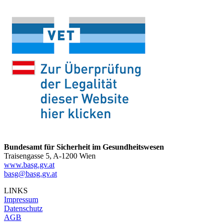
Bundesamt für Sicherheit im Gesundheitswesen
Traisengasse 5, A-1200 Wien
www.basg.gv.at
basg@basg.gv.at
LINKS
Impressum
Datenschutz
AGB